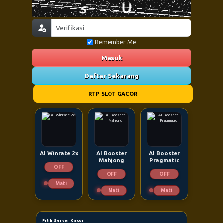
Remember Me
Masuk
Daftar Sekarang
RTP SLOT GACOR
AI Winrate 2x
AI Booster
AI Booster
Mahjong
Pragmatic
OFF
OFF
OFF
Mati
Mati
Mati