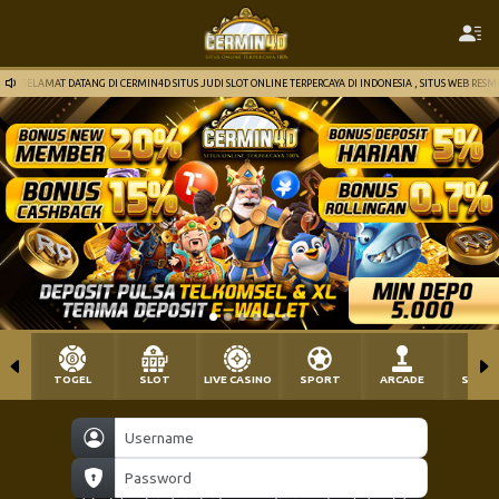
SELAMAT DATANG DI CERMIN4D SITUS JUDI SLOT ONLINE TERPERCAYA DI INDONESIA , SITUS WEB RESMI 
TOGEL
SLOT
LIVE CASINO
SPORT
ARCADE
SABU