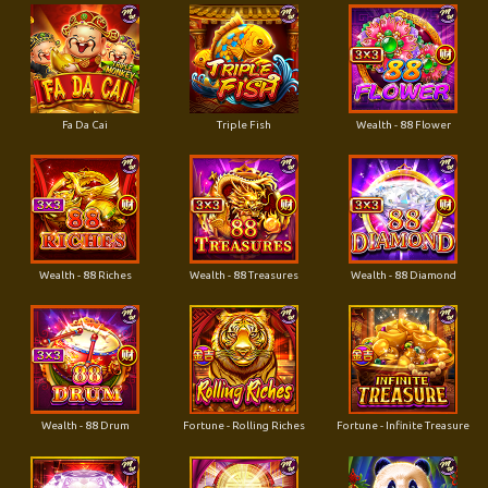
Fa Da Cai
Triple Fish
Wealth - 88 Flower
Wealth - 88 Riches
Wealth - 88 Treasures
Wealth - 88 Diamond
Wealth - 88 Drum
Fortune - Rolling Riches
Fortune - Infinite Treasure