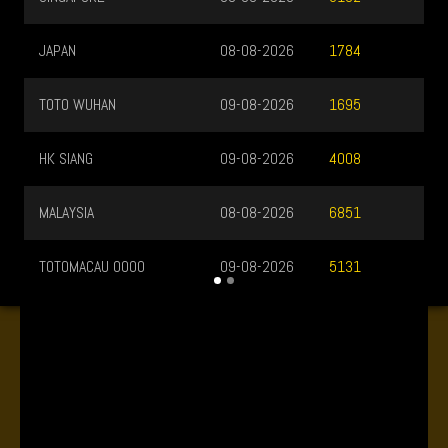
TOTOMACAU 2300
08-08-2026
1109
SYDNEY LOTTO
09-08-2026
3764
HONGKONG LOTTO
08-08-2026
5917
PCSO
08-08-2026
7102