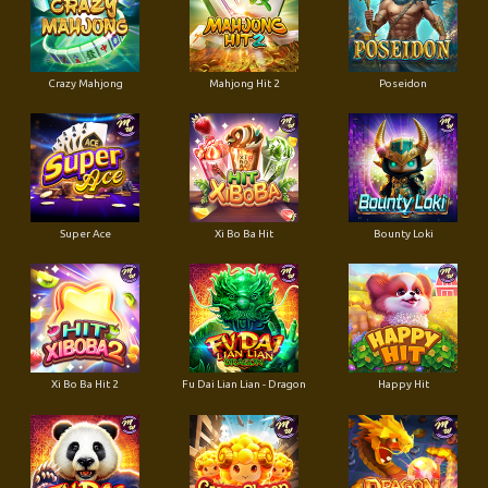
Crazy Mahjong
Mahjong Hit 2
Poseidon
Super Ace
Xi Bo Ba Hit
Bounty Loki
Xi Bo Ba Hit 2
Fu Dai Lian Lian - Dragon
Happy Hit