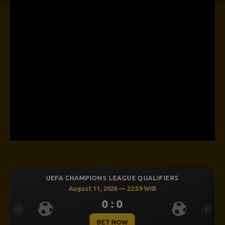
S LEAGUE QUALIFIERS
UEFA CHAMPIONS LEA
 2026 — 22:59 WIB
August 11, 2026 
0 : 0
0 : 
Previous
Next
ET NOW
BET N