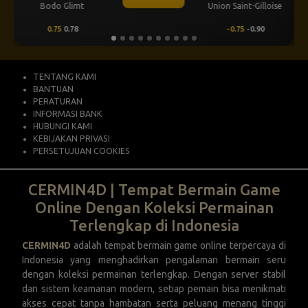
Union Saint-Gilloise
Kairat Almaty (n)
-0.75
-0.90
0.00
0.82
TENTANG KAMI
BANTUAN
PERATURAN
INFORMASI BANK
HUBUNGI KAMI
KEBIJAKAN PRIVASI
PERSETUJUAN COOKIES
CERMIN4D | Tempat Bermain Game
Online Dengan Koleksi Permainan
Terlengkap di Indonesia
CERMIN4D
adalah tempat bermain game online terpercaya di
Indonesia yang menghadirkan pengalaman bermain seru
dengan koleksi permainan terlengkap. Dengan server stabil
dan sistem keamanan modern, setiap pemain bisa menikmati
akses cepat tanpa hambatan serta peluang menang tinggi