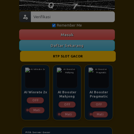
Remember Me
Masuk
Daftar Sekarang
RTP SLOT GACOR
AI Winrate 2x
AI Booster
AI Booster
Mahjong
Pragmatic
OFF
OFF
OFF
Mati
Mati
Mati
Pilih Server Gacor