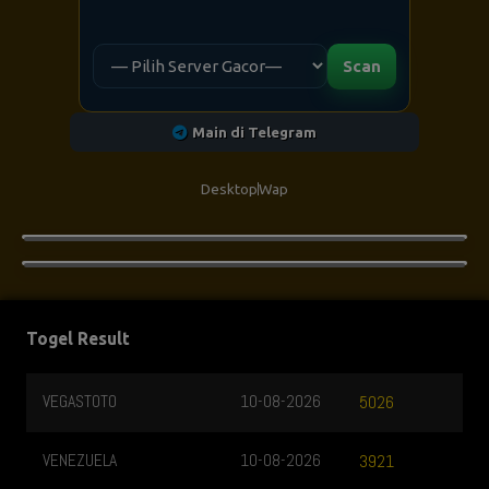
Scan
Main di Telegram
Desktop
Wap
Togel Result
VEGASTOTO
10-08-2026
5026
VENEZUELA
10-08-2026
3921