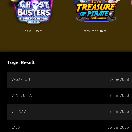
Ghost Busters
Treasure of Pirate
Togel Result
VEGASTOTO
07-08-2026
VENEZUELA
07-08-2026
VIETNAM
07-08-2026
LAOS
06-08-2026