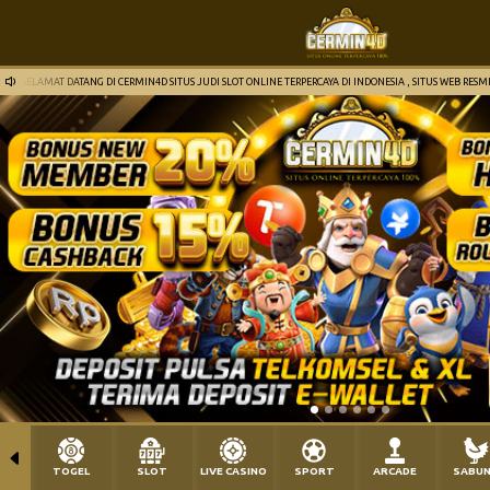
SELAMAT DATANG DI CERMIN4D SITUS JUDI SLOT ONLINE TERPERCAYA DI INDONESIA , SITUS WEB RESMI 
TOGEL
SLOT
LIVE CASINO
SPORT
ARCADE
SABU