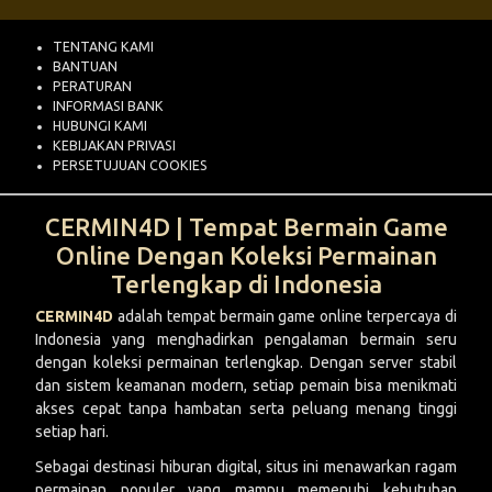
TENTANG KAMI
BANTUAN
PERATURAN
INFORMASI BANK
HUBUNGI KAMI
KEBIJAKAN PRIVASI
PERSETUJUAN COOKIES
CERMIN4D | Tempat Bermain Game
Online Dengan Koleksi Permainan
Terlengkap di Indonesia
CERMIN4D
adalah tempat bermain game online terpercaya di
Indonesia yang menghadirkan pengalaman bermain seru
dengan koleksi permainan terlengkap. Dengan server stabil
dan sistem keamanan modern, setiap pemain bisa menikmati
akses cepat tanpa hambatan serta peluang menang tinggi
setiap hari.
Sebagai destinasi hiburan digital, situs ini menawarkan ragam