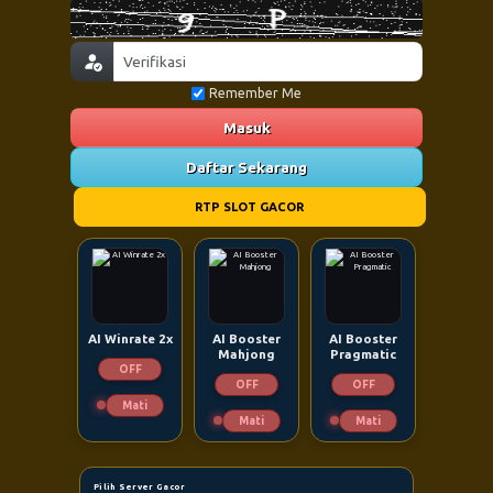
Remember Me
Masuk
Daftar Sekarang
RTP SLOT GACOR
AI Winrate 2x
AI Booster
AI Booster
Mahjong
Pragmatic
OFF
OFF
OFF
Mati
Mati
Mati