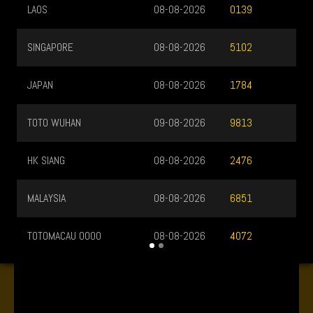
LAOS
08-08-2026
T
0139
SINGAPORE
08-08-2026
T
5102
JAPAN
08-08-2026
S
1784
TOTO WUHAN
09-08-2026
H
9813
HK SIANG
08-08-2026
P
2476
MALAYSIA
08-08-2026
6851
TOTOMACAU 0000
08-08-2026
4072