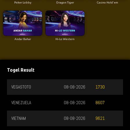
Poker Lobby
Dragon Tiger
Casino Hold'em
Andar Bahar
Hi-Lo Western
Togel Result
VEGASTOTO
08-08-2026
T
1730
VENEZUELA
08-08-2026
T
8607
VIETNAM
08-08-2026
T
9621