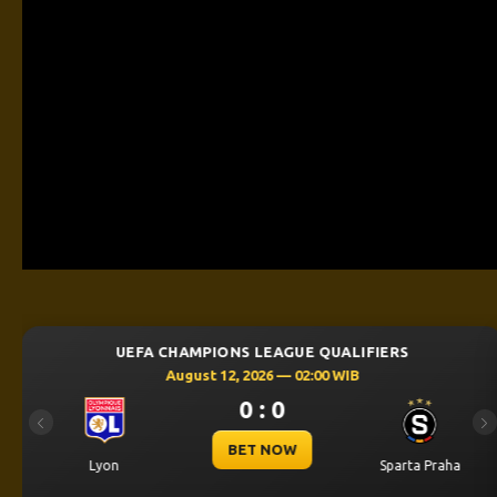
EAGUE QUALIFIERS
UEFA CHAMPIONS LE
26 — 02:00 WIB
August 12, 2026
: 0
0 : 
Previous
Ne
 NOW
BET N
Sparta Praha
SK Sturm Graz