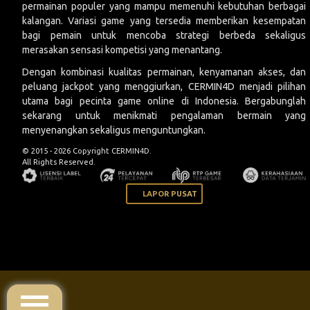
permainan populer yang mampu memenuhi kebutuhan berbagai
kalangan. Variasi game yang tersedia memberikan kesempatan
bagi pemain untuk mencoba strategi berbeda sekaligus
merasakan sensasi kompetisi yang menantang.
Dengan kombinasi kualitas permainan, kenyamanan akses, dan
peluang jackpot yang menggiurkan, CERMIN4D menjadi pilihan
utama bagi pecinta game online di Indonesia. Bergabunglah
sekarang untuk menikmati pengalaman bermain yang
menyenangkan sekaligus menguntungkan.
© 2015 - 2026 Copyright CERMIN4D.
All Rights Reserved.
LAPOR PUSAT