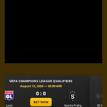
UEFA CHAMPIONS LEAGUE QUALIFIERS
August 12, 2026 — 01:30 WIB
0 : 0
Previous
Next
BET NOW