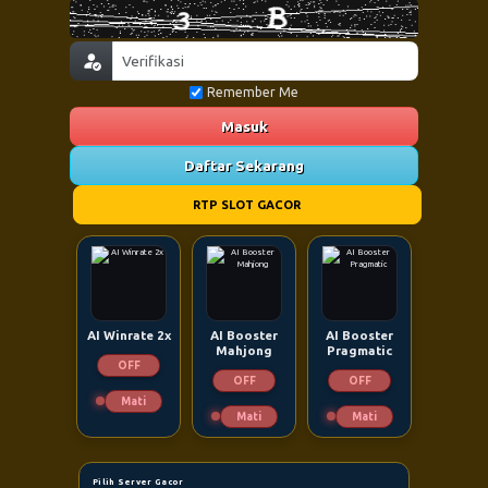
Remember Me
Masuk
Daftar Sekarang
RTP SLOT GACOR
AI Winrate 2x
AI Booster
AI Booster
Mahjong
Pragmatic
OFF
OFF
OFF
Mati
Mati
Mati