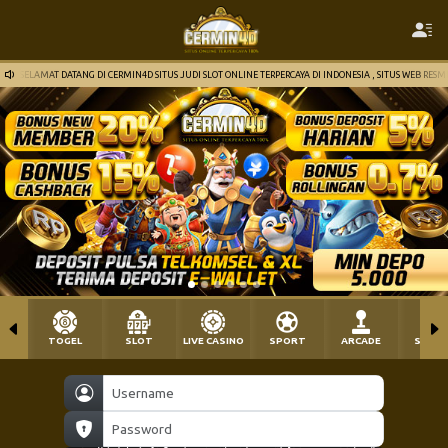
SELAMAT DATANG DI CERMIN4D SITUS JUDI SLOT ONLINE TERPERCAYA DI INDONESIA , SITUS WEB RESMI 
TOGEL
SLOT
LIVE CASINO
SPORT
ARCADE
SABU