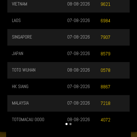
VIETNAM
08-08-2026
T
9621
LAOS
07-08-2026
T
6984
SINGAPORE
07-08-2026
T
7907
JAPAN
07-08-2026
S
8579
TOTO WUHAN
08-08-2026
H
0578
HK SIANG
07-08-2026
P
8867
MALAYSIA
07-08-2026
7218
TOTOMACAU 0000
08-08-2026
4072