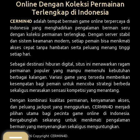
Online Dengan Koleksi Permainan
Terlengkap di Indonesia
CERMIN4D
adalah tempat bermain game online terpercaya di
Indonesia yang menghadirkan pengalaman bermain seru
dengan koleksi permainan terlengkap. Dengan server stabil
dan sistem keamanan modern, setiap pemain bisa menikmati
akses cepat tanpa hambatan serta peluang menang tinggi
setiap hari.
Sebagai destinasi hiburan digital, situs ini menawarkan ragam
permainan populer yang mampu memenuhi kebutuhan
berbagai kalangan. Variasi game yang tersedia memberikan
kesempatan bagi pemain untuk mencoba strategi berbeda
sekaligus merasakan sensasi kompetisi yang menantang.
Dengan kombinasi kualitas permainan, kenyamanan akses,
dan peluang jackpot yang menggiurkan, CERMIN4D menjadi
pilihan utama bagi pecinta game online di Indonesia.
Bergabunglah sekarang untuk menikmati pengalaman
bermain yang menyenangkan sekaligus menguntungkan.
© 2015 - 2026 Copyright CERMIN4D.