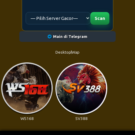
Scan
Main di Telegram
Desktop
Wap
WS168
SV388