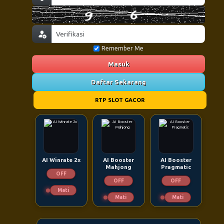
Remember Me
Masuk
Daftar Sekarang
RTP SLOT GACOR
AI Winrate 2x
AI Booster
AI Booster
Mahjong
Pragmatic
OFF
OFF
OFF
Mati
Mati
Mati