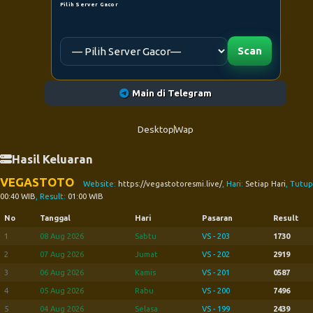
Pilih Server Gacor
Scan
Main di Telegram
Desktop
Wap
Hasil Keluaran
VEGASTOTO
Website:
https://vegastotoresmi.live/
, Hari:
Setiap Hari
, Tutup
00:40 WIB
, Result:
01:00 WIB
No
Tanggal
Hari
Pasaran
Result
1
08 Aug 2026
Sabtu
VS - 203
1730
2
07 Aug 2026
Jumat
VS - 202
2919
3
06 Aug 2026
Kamis
VS - 201
0587
4
05 Aug 2026
Rabu
VS - 200
7496
5
04 Aug 2026
Selasa
VS - 199
2439