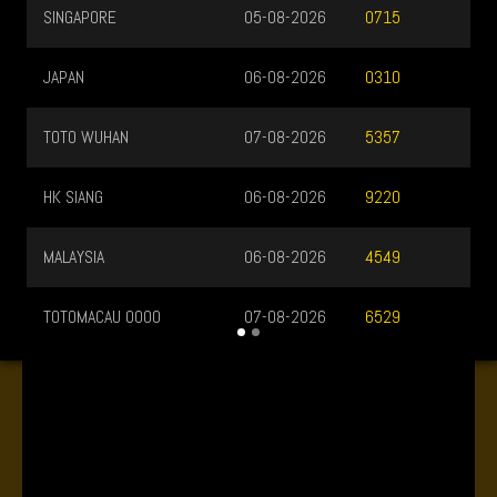
SINGAPORE
05-08-2026
0715
JAPAN
06-08-2026
0310
TOTO WUHAN
07-08-2026
5357
HK SIANG
06-08-2026
9220
MALAYSIA
06-08-2026
4549
TOTOMACAU 0000
07-08-2026
6529