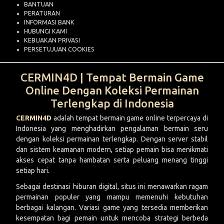
BANTUAN
PERATURAN
INFORMASI BANK
HUBUNGI KAMI
KEBIJAKAN PRIVASI
PERSETUJUAN COOKIES
CERMIN4D | Tempat Bermain Game
Online Dengan Koleksi Permainan
Terlengkap di Indonesia
CERMIN4D
adalah tempat bermain game online terpercaya di
Indonesia yang menghadirkan pengalaman bermain seru
dengan koleksi permainan terlengkap. Dengan server stabil
dan sistem keamanan modern, setiap pemain bisa menikmati
akses cepat tanpa hambatan serta peluang menang tinggi
setiap hari.
Sebagai destinasi hiburan digital, situs ini menawarkan ragam
permainan populer yang mampu memenuhi kebutuhan
berbagai kalangan. Variasi game yang tersedia memberikan
kesempatan bagi pemain untuk mencoba strategi berbeda