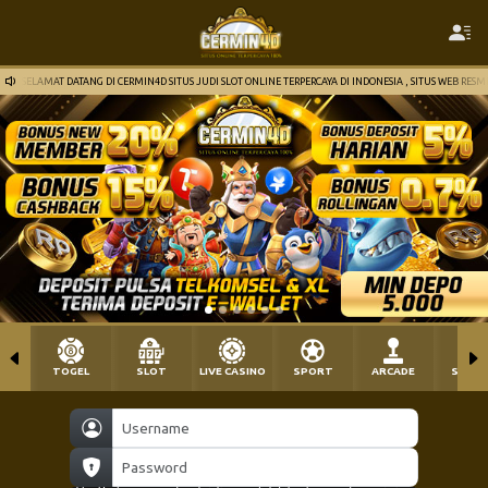
SELAMAT DATANG DI CERMIN4D SITUS JUDI SLOT ONLINE TERPERCAYA DI INDONESIA , SITUS WEB RESMI 
TOGEL
SLOT
LIVE CASINO
SPORT
ARCADE
SABU